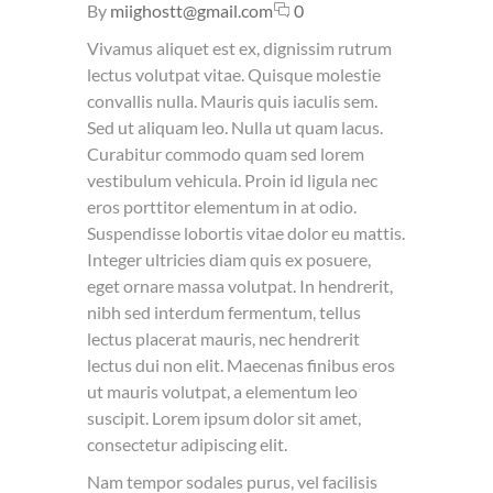
By
miighostt@gmail.com
0
Vivamus aliquet est ex, dignissim rutrum
lectus volutpat vitae. Quisque molestie
convallis nulla. Mauris quis iaculis sem.
Sed ut aliquam leo. Nulla ut quam lacus.
Curabitur commodo quam sed lorem
vestibulum vehicula. Proin id ligula nec
eros porttitor elementum in at odio.
Suspendisse lobortis vitae dolor eu mattis.
Integer ultricies diam quis ex posuere,
eget ornare massa volutpat. In hendrerit,
nibh sed interdum fermentum, tellus
lectus placerat mauris, nec hendrerit
lectus dui non elit. Maecenas finibus eros
ut mauris volutpat, a elementum leo
suscipit. Lorem ipsum dolor sit amet,
consectetur adipiscing elit.
Nam tempor sodales purus, vel facilisis